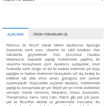
AÇIKLAMA
ÜRÜN YORUMLARI (0)
Platoncu bir filozof olarak bilinen Apuleius’un Apologia
(Savunma) isimli eseri, Libya’nın bir sahil kasabası olan
Sabrata’da geçmektedir. Eser, proconsul Claudius
Maximus’un başkanlık yaptığı mahkemede yapılmış bir
savunma konuşmasını içerir. Apuleius’u suçlayanlar, onun
Pudentilla isimli zengin ve dul bir kadınla evlenmek için büyü
yaptığını ve kadının muhtemel mirasçılarını saf dışı bırakıp bu
evlilikten kâr elde etme amacı güttüğünü öne sürerek
suçlamışlardır. Büyücülükle suçlanan Apuleius, mahkemede
yaptığı bu konuşmada yer yer felsefi yer yer ironik anekdotlar
vermiştir. Eserde Homeros, Nikandros, Ennius, Aristoteles,
Theophrastus, Varro, Genç Cato, Platon gibi pek çok yazar,
şair ve filozoftan alıntılar ve göndermeler mevcuttur. Bu