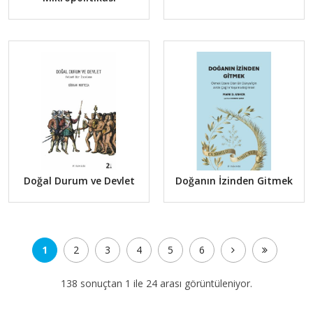
Doğal Durum ve Devlet
Doğanın İzinden Gitmek
1
2
3
4
5
6
138 sonuçtan 1 ile 24 arası görüntüleniyor.