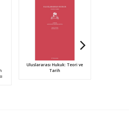
Uluslararası Hukuk: Teori ve
Hukuk S
n
Tarih
Antropol
kı