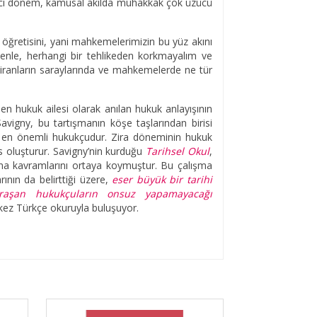
verici dönem, kamusal akılda muhakkak çok üzücü
 öğretisini, yani mahkemelerimizin bu yüz akını
denle, herhangi bir tehlikeden korkmayalım ve
tiranların saraylarında ve mahkemelerde ne tür
 hukuk ailesi olarak anılan hukuk anlayışının
avigny, bu tartışmanın köşe taşlarından birisi
de en önemli hukukçudur. Zira döneminin hukuk
as oluşturur. Savigny’nin kurduğu
Tarihsel Okul
,
a kavramlarını ortaya koymuştur. Bu çalışma
ının da belirttiği üzere,
eser büyük bir tarihi
uğraşan hukukçuların onsuz yapamayacağı
 kez Türkçe okuruyla buluşuyor.