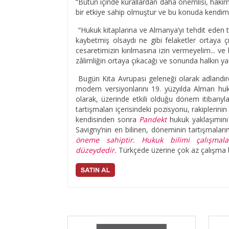
“Bütün içinde kurallardan daha önemlisi, hâkim
bir etkiye sahip olmuştur ve bu konuda kendimi
“Hukuk kitaplarına ve Almanya’yı tehdit eden t
kaybetmiş olsaydı ne gibi felaketler ortaya 
cesaretimizin kırılmasına izin vermeyelim... 
zâlimliğin ortaya çıkacağı ve sonunda halkın ya
Bugün Kıta Avrupası geleneği olarak adlandır
modern versiyonlarını 19. yüzyılda Alman huku
olarak, üzerinde etkili olduğu dönem itibarı
tartışmaları içerisindeki pozisyonu, rakiplerin
kendisinden sonra
Pandekt
hukuk yaklaşımını
Savigny’nin en bilinen, döneminin tartışmaları
öneme sahiptir. Hukuk bilimi çalışmala
düzeydedir.
Türkçede üzerine çok az çalışma bu