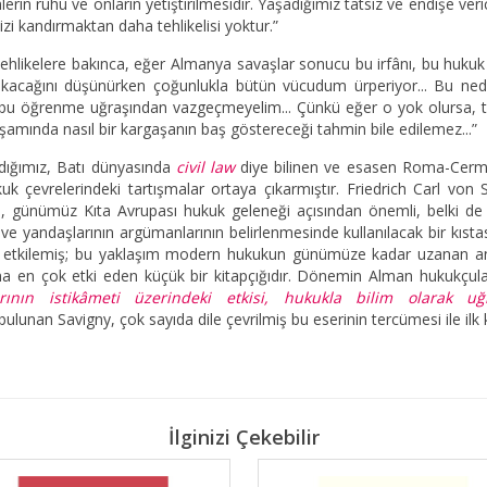
lerin ruhu ve onların yetiştirilmesidir. Yaşadığımız tatsız ve endişe 
zi kandırmaktan daha tehlikelisi yoktur.”
ehlikelere bakınca, eğer Almanya savaşlar sonucu bu irfânı, bu hukuk
çıkacağını düşünürken çoğunlukla bütün vücudum ürperiyor... Bu ne
ve bu öğrenme uğraşından vazgeçmeyelim... Çünkü eğer o yok olursa, 
şamında nasıl bir kargaşanın baş göstereceği tahmin bile edilemez...”
dığımız, Batı dünyasında
civil law
diye bilinen ve esasen Roma-Cermen
k çevrelerindeki tartışmalar ortaya çıkarmıştır. Friedrich Carl von S
yla, günümüz Kıta Avrupası hukuk geleneği açısından önemli, belki 
in ve yandaşlarının argümanlarının belirlenmesinde kullanılacak bir kıst
 etkilemiş; bu yaklaşım modern hukukun günümüze kadar uzanan an
na en çok etki eden küçük bir kitapçığıdır. Dönemin Alman hukukçular
rının istikâmeti üzerindeki etkisi, hukukla bilim olarak 
lunan Savigny, çok sayıda dile çevrilmiş bu eserinin tercümesi ile ilk
İlginizi Çekebilir