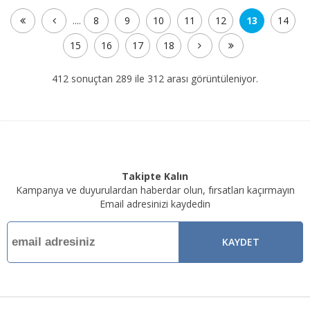
....
8
9
10
11
12
13
14
15
16
17
18
412 sonuçtan 289 ile 312 arası görüntüleniyor.
Takipte Kalın
Kampanya ve duyurulardan haberdar olun, fırsatları kaçırmayın
Email adresinizi kaydedin
KAYDET