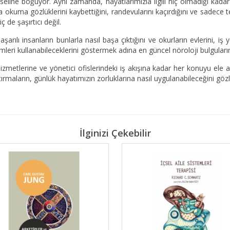
i seline boğuyor. Aynı zamanda, hayatlarımızla ilgili hiç olmadığı kada
eya okuma gözlüklerini kaybettiğini, randevularını kaçırdığını ve sade
 de şaşırtıcı değil.
başarılı insanların bunlarla nasıl başa çıktığını ve okurların evlerini, 
leri kullanabileceklerini göstermek adına en güncel nöroloji bulguları
izmetlerine ve yönetici ofislerindeki iş akışına kadar her konuyu ele a
ştırmaların, günlük hayatımızın zorluklarına nasıl uygulanabileceğini gö
İlginizi Çekebilir