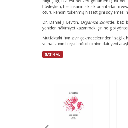
Bilgi çağı, bizi eşi benzeri görülmemiş bir ver
böyleyken, her insanın sık sık anahtarlarını v
ötürü kendini tükenmiş hissettiğini söylemesi hiç
Dr. Daniel J. Levitin,
Organize Zihin
’de, bazı 
yeniden hâkimiyet kazanmak için ne gibi yöntem
Mutfaktaki "ıvır zıvır çekmecelerinden" sağlık h
ve hafızanın bilişsel nörobilimine dair yeni ara