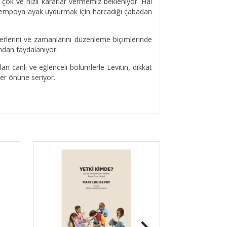
r çok ve hızlı kararlar vermemiz bekleniyor. Hâl
ce tempoya ayak uydurmak için harcadığı çabadan
iş yerlerini ve zamanlarını düzenleme biçimlerinde
ndan faydalanıyor.
lan canlı ve eğlenceli bölümlerle Levitin, dikkat
zler önüne seriyor.