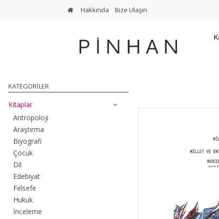
Hakkında
Bize Ulaşın
K
KATEGORILER
Kitaplar
Antropoloji
Araştırma
Biyografi
Çocuk
Dil
Edebiyat
Felsefe
Hukuk
İnceleme