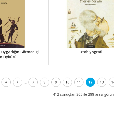
i: Uygarlığın Görmediği
Otobiyografi
ın Öyküsü
....
7
8
9
10
11
12
13
1
412 sonuçtan 265 ile 288 arası görünt