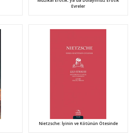
Müzikal Erotik: ya da Dolayımsız Erotik
Evreler
Nietzsche: İyinin ve Kötünün Ötesinde