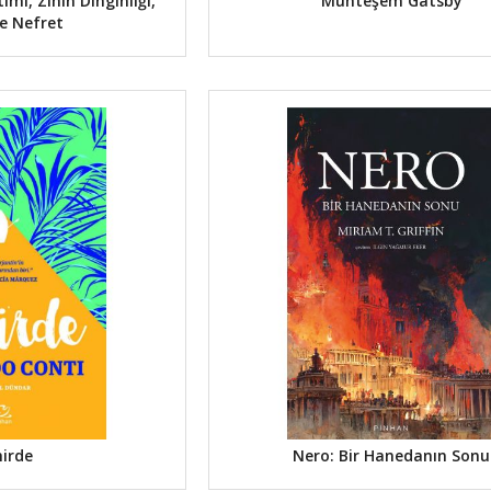
mi, Zihin Dinginliği,
Muhteşem Gatsby
e Nefret
irde
Nero: Bir Hanedanın Sonu