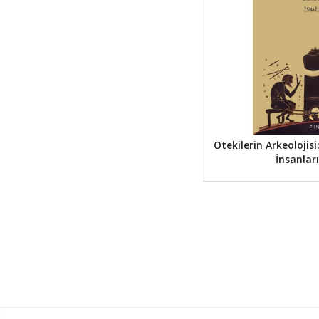
Ötekilerin Arkeolojis
İnsanlar