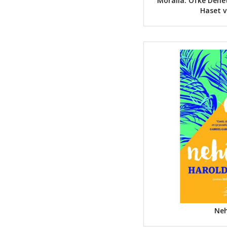
Moralia: Öfke Deneti
Haset v
Neh