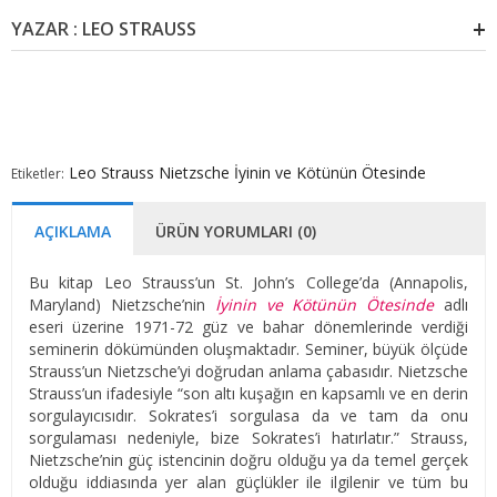
YAZAR : LEO STRAUSS
Leo Strauss
Nietzsche
İyinin ve Kötünün Ötesinde
Etiketler:
AÇIKLAMA
ÜRÜN YORUMLARI (0)
Bu kitap Leo Strauss’un St. John’s College’da (Annapolis,
Maryland) Nietzsche’nin
İyinin ve Kötünün Ötesinde
adlı
eseri üzerine 1971-72 güz ve bahar dönemlerinde verdiği
seminerin dökümünden oluşmaktadır. Seminer, büyük ölçüde
Strauss’un Nietzsche’yi doğrudan anlama çabasıdır. Nietzsche
Strauss’un ifadesiyle “son altı kuşağın en kapsamlı ve en derin
sorgulayıcısıdır. Sokrates’i sorgulasa da ve tam da onu
sorgulaması nedeniyle, bize Sokrates’i hatırlatır.” Strauss,
Nietzsche’nin güç istencinin doğru olduğu ya da temel gerçek
olduğu iddiasında yer alan güçlükler ile ilgilenir ve tüm bu