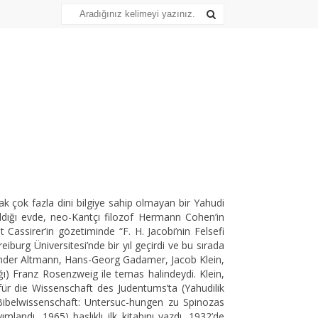
ak çok fazla dini bilgiye sahip olmayan bir Yahudi
ldığı evde, neo-Kantçı filozof Hermann Cohen’in
 Cassirer’in gözetiminde “F. H. Jacobi’nin Felsefi
iburg Üniversitesi’nde bir yıl geçirdi ve bu sırada
lexander Altmann, Hans-Georg Gadamer, Jacob Klein,
ı) Franz Rosenzweig ile temas halindeydi. Klein,
für die Wissenschaft des Judentums’ta (Yahudilik
r Bibelwissenschaft: Untersuc-hungen zu Spinozas
mlandı, 1965) başlıklı ilk kitabını yazdı. 1932’de