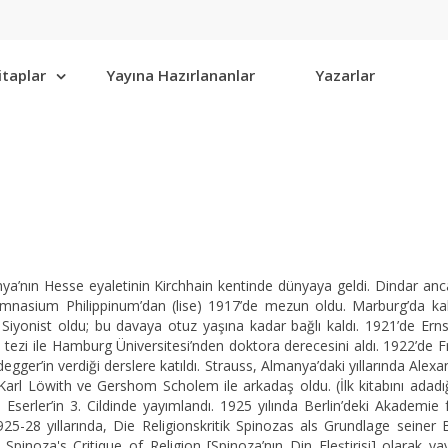
itaplar
Yayına Hazırlananlar
Yazarlar
nya’nın Hesse eyaletinin Kirchhain kentinde dünyaya geldi. Dindar anc
ymnasium Philippinum’dan (lise) 1917’de mezun oldu. Marburg’da ka
Siyonist oldu; bu davaya otuz yaşına kadar bağlı kaldı. 1921’de Ernst
 tezi ile Hamburg Üniversitesi’nden doktora derecesini aldı. 1922’de Fre
degger’in verdiği derslere katıldı. Strauss, Almanya’daki yıllarında A
arl Löwith ve Gershom Scholem ile arkadaş oldu. (İlk kitabını adadığ
Eserler’in 3. Cildinde yayımlandı. 1925 yılında Berlin’deki Akademie 
925-28 yıllarında, Die Religionskritik Spinozas als Grundlage seine
Spinoza's Critique of Religion [Spinoza’nın Din Eleştirisi] olarak yayı