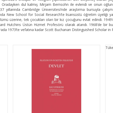
tü. Oradayken dul kalmış Mirjam Bernsohn ile evlendi ve onun oğlunu
6-37 yıllarında Cambridge Üniversitesi’nde araştırma bursuyla çalış
sında New School for Social Research’te lisansüstü öğretim üyeliği ya
 ölümü üzerine, tek çocukları olan bir kız çocuğunu evlat edindi. 1949
ard Hutchins Üstün Hizmet Profesörü olarak atandı. 1968’de bir buç
urada 1973’te vefatına kadar Scott Buchanan Distinguished Scholar in 
Tüke