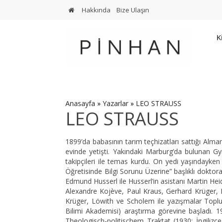
Hakkında
Bize Ulaşın
K
Anasayfa
»
Yazarlar
»
LEO STRAUSS
LEO STRAUSS
1899’da babasının tarım teçhizatları sattığı Alma
evinde yetişti. Yakındaki Marburg’da bulunan G
takipçileri ile temas kurdu. On yedi yaşındayken 
Öğretisinde Bilgi Sorunu Üzerine” başlıklı doktora
Edmund Husserl ile Husserl’in asistanı Martin Hei
Alexandre Kojève, Paul Kraus, Gerhard Krüger, K
Krüger, Löwith ve Scholem ile yazışmalar Toplu 
Bilimi Akademisi) araştırma görevine başladı. 1
Theologisch-politischem Traktat (1930; İngilizce 