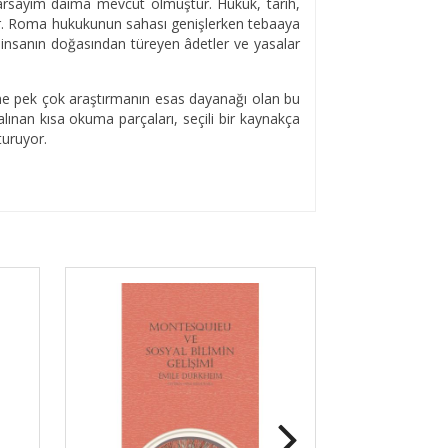
varsayım daima mevcut olmuştur. Hukuk, tarih,
eder. Roma hukukunun sahası genişlerken tebaaya
e insanın doğasından türeyen âdetler ve yasalar
mine pek çok araştırmanın esas dayanağı olan bu
ınan kısa okuma parçaları, seçili bir kaynakça
turuyor.