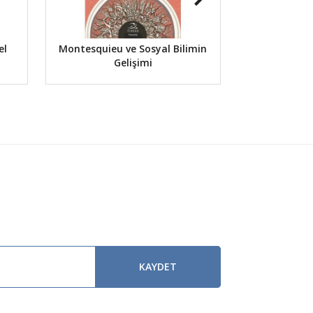
el
Montesquieu ve Sosyal Bilimin
Ahlak
Gelişimi
KAYDET