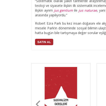
“Sistematik olarak yakın tarihlerde araştırı
teoloji ve siyasete ilişkin ilk sistematik inc
ilişkin ayrım
jus gentium
ile
jus naturae
, yan
arasında yapılıyordu.”
Robert Ezra Park bu kez insan doğasını ele alı
mesele Park’ın döneminde sosyal bilimin ulaşt
hatta bugün bile tartışmaya değer sorular eşliği