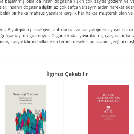
lmaya başlanmış olsa da insan doğasına ilişkin çok sayıda gözlem ve 
elemeler, insanın doğasına ilişkin az çok safça varsayımlardan hareket 
i belirli bir halka mahsus yasalara karşılık her halkta müşterek olan v
yor. Biyolojiden psikolojiye, antropoloji ve sosyolojiden siyaset bili
ığı aşamayı da gösteriyor. O güne kadar yayımlanmış çalışmalardan al
nde, sosyal bilimin belki de en temel meselesi bu kitabın içeriğini oluş
İlginizi Çekebilir