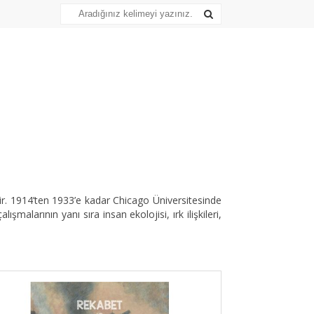
ir. 1914’ten 1933’e kadar Chicago Üniversitesinde
malarının yanı sıra insan ekolojisi, ırk ilişkileri,