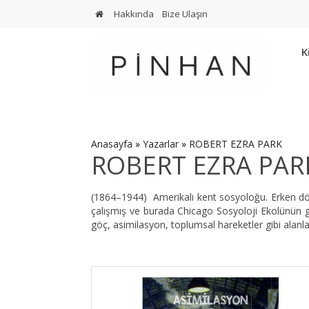
Hakkında
Bize Ulaşın
K
Anasayfa
»
Yazarlar
»
ROBERT EZRA PARK
ROBERT EZRA PAR
(1864–1944) Amerikalı kent sosyoloğu. Erken döne
çalışmış ve burada Chicago Sosyoloji Ekolünün geliş
göç, asimilasyon, toplumsal hareketler gibi alanla