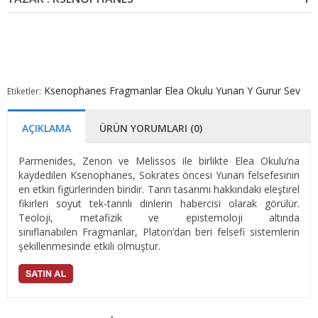
Ksenophanes
Fragmanlar
Elea Okulu
Yunan
Y Gurur Sev
Etiketler:
AÇIKLAMA
ÜRÜN YORUMLARI (0)
Parmenides, Zenon ve Melissos ile birlikte Elea Okulu’na
kaydedilen Ksenophanes, Sokrates öncesi Yunan felsefesinin
en etkin figürlerinden biridir. Tanrı tasarımı hakkındaki eleştirel
fikirleri soyut tek-tanrılı dinlerin habercisi olarak görülür.
Teoloji, metafizik ve epistemoloji altında
sınıflanabilen Fragmanlar, Platon’dan beri felsefi sistemlerin
şekillenmesinde etkili olmuştur.