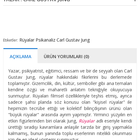
Rüyalar
Psikanaliz
Carl Gustav Jung
Etiketler:
AÇIKLAMA
ÜRÜN YORUMLARI (0)
Yazar, psikiyatrist, eğitimci, ressam ve bir de seyyah olan Carl
Gustav Jung, rüyalar hakkındaki fikirlerini bu derlemede
toplamıştır. Gizemcilik, din, kültür, semboller gibi ana temaları
kendine özgü ve maharetli anlatım tekniğiyle okuyucuya
sunmuştur. Rüyaları filmsel özellikleriyle teşhis etmiş, ayrıca
sadece şahsi planda söz konusu olan "kişisel rüyalar" ile
hepimizin tecrübe ettiği ve kolektif bilinçdışının ürünü olan
"büyük rüyalar" arasında ayrım yapmıştır. Yirminci yüzyılın en
etkin figürlerinden biri olarak Jung,
Rüyalar
adlı eseriyle kendi
ürettiği sıradışı kavramlara anlaşılır tarzda bir giriş yapmakla
kalmamış, bunun yanında toplu eserlerinin nitelikli okunması
için de en ideal yöntemi sunmuştur.