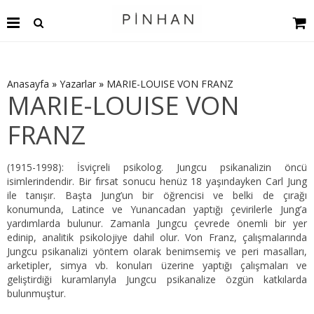
Anasayfa
»
Yazarlar
»
MARIE-LOUISE VON FRANZ
MARIE-LOUISE VON
FRANZ
(1915-1998): İsviçreli psikolog. Jungcu psikanalizin öncü
isimlerindendir. Bir fırsat sonucu henüz 18 yaşındayken Carl Jung
ile tanışır. Başta Jung’un bir öğrencisi ve belki de çırağı
konumunda, Latince ve Yunancadan yaptığı çevirilerle Jung’a
yardımlarda bulunur. Zamanla Jungcu çevrede önemli bir yer
edinip, analitik psikolojiye dahil olur. Von Franz, çalışmalarında
Jungcu psikanalizi yöntem olarak benimsemiş ve peri masalları,
arketipler, simya vb. konuları üzerine yaptığı çalışmaları ve
geliştirdiği kuramlarıyla Jungcu psikanalize özgün katkılarda
bulunmuştur.