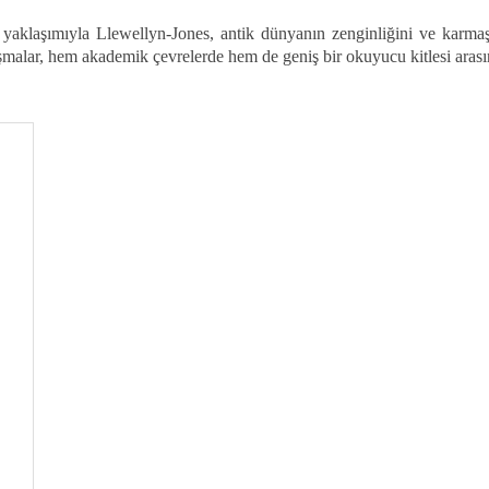
ı yaklaşımıyla Llewellyn-Jones, antik dünyanın zenginliğini ve karmaşı
şmalar, hem akademik çevrelerde hem de geniş bir okuyucu kitlesi aras