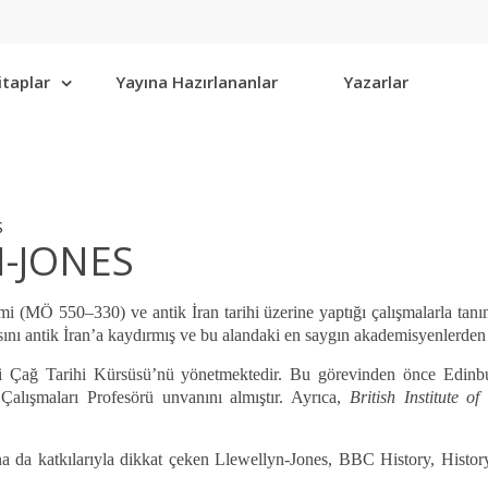
itaplar
Yayına Hazırlananlar
Yazarlar
S
-JONES
(MÖ 550–330) ve antik İran tarihi üzerine yaptığı çalışmalarla tanını
nı antik İran’a kaydırmış ve bu alandaki en saygın akademisyenlerden bi
ski Çağ Tarihi Kürsüsü’nü yönetmektedir. Bu görevinden önce Edinbu
alışmaları Profesörü unvanını almıştır. Ayrıca,
British Institute o
a da katkılarıyla dikkat çeken Llewellyn-Jones, BBC History, History