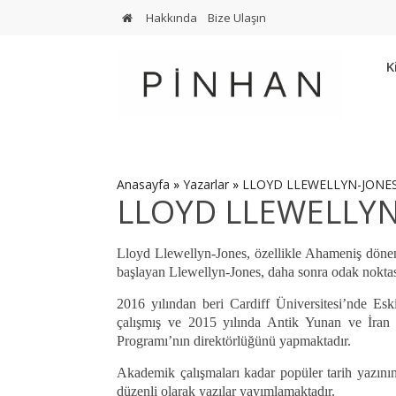
Hakkında
Bize Ulaşın
K
Anasayfa
»
Yazarlar
»
LLOYD LLEWELLYN-JONE
LLOYD LLEWELLYN
Lloyd Llewellyn-Jones, özellikle Ahameniş dönemi 
başlayan Llewellyn-Jones, daha sonra odak noktası
2016 yılından beri Cardiff Üniversitesi’nde E
çalışmış ve 2015 yılında Antik Yunan ve İran Ç
Programı’nın direktörlüğünü yapmaktadır.
Akademik çalışmaları kadar popüler tarih yazının
düzenli olarak yazılar yayımlamaktadır.