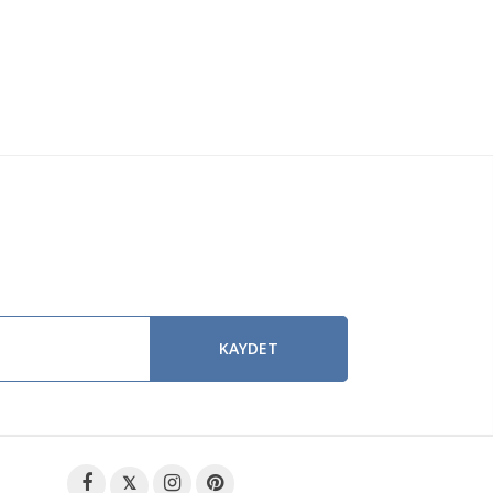
KAYDET
𝕏