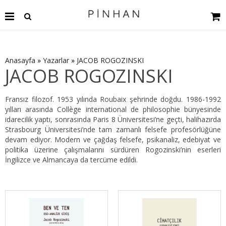
Anasayfa
»
Yazarlar
»
JACOB ROGOZINSKI
JACOB ROGOZINSKI
Fransız filozof. 1953 yılında Roubaix şehrinde doğdu. 1986-1992
yılları arasında Collège international de philosophie bünyesinde
idarecilik yaptı, sonrasında Paris 8 Üniversitesi’ne geçti, halihazırda
Strasbourg Üniversitesi’nde tam zamanlı felsefe profesörlüğüne
devam ediyor. Modern ve çağdaş felsefe, psikanaliz, edebiyat ve
politika üzerine çalışmalarını sürdüren Rogozinski’nin eserleri
İngilizce ve Almancaya da tercüme edildi.