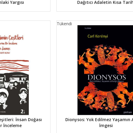
laki Yargısı
Dağıtıcı Adaletin Kısa Tarih
Tükendi
şitleri: İnsan Doğası
Dionysos: Yok Edilmez Yaşamın 
ir İnceleme
İmgesi