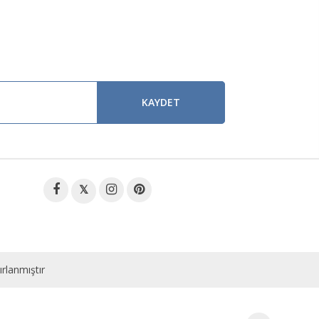
KAYDET
𝕏
ırlanmıştır