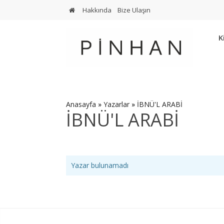
Hakkında
Bize Ulaşın
K
Anasayfa
»
Yazarlar
»
İBNÜ'L ARABİ
İBNÜ'L ARABİ
Yazar bulunamadı