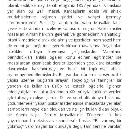
olarak sadık kalmayı tercih ettiğimiz 1857 yılındaki 7. baskıda
yer alan bu 211 masal, Kardeşler’in edebi ve ahlaki
müdahalelerine rağmen şiddet ve vahşet içermeyi
sürdürmektedir. Basıldığı tarihten bu yana Masallar farklı
çevreler tarafından inceleme konusu olmuştur: Halkbilimciler
masalları Alman halkının gelenek ve göreneklerinin anlatıldığı
otantik metinler olarak ele almış ve içerdikleri hem sözel hem
de edebi geleneği inceleyerek Alman masallarına özgü olan
nitelikleri ortaya koymaya çalışmışlardır. Masalların
barındırdıkları ahlaki öğeleri konu edinen eğitimciler ise
masallardan çıkarılacak dersler üzerinden çocuklara istenilen
davranışları kazandırmayı ve belirli bir toplumsal ahlaki
aşılamayı hedeflemişlerdir. Bir yandan dönemin sosyopolitik
yapısı üzerine ipuçlarını arayan sosyolog ve tarihçiler bir
yandan da kullanılan üslûp ve estetik öğelerle ilgilenen
edebiyatçılar masallar üzerinden XIX. yüzyıla farklı bir yerden
ışık tutmaya çalışmışlardır. Dil ve sembolik dünya hakkında
çözümlemeler yapan psikanalistler içinse masallarda yer alan
sembollerin neye dair oldukları ve ne için kullanıldıkları büyük
bir önem taşır. Grimm Masalları’nın Türkçede ilk kez
yayımlanan bu eksiksiz ve sansürsüz baskısı “Bir varmış, bir
yokmuş” varolmayan bir dünyaya değil, tam tersine varolan