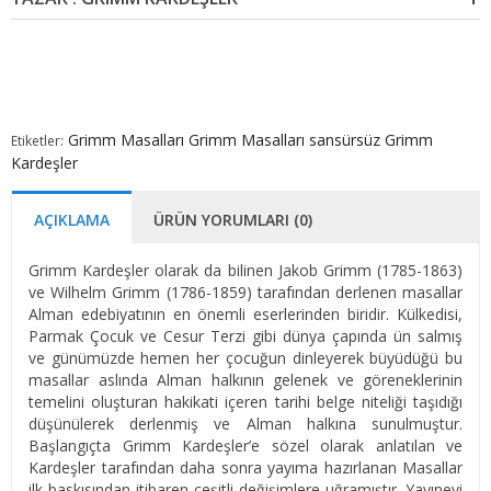
Grimm Masalları
Grimm Masalları sansürsüz
Grimm
Etiketler:
Kardeşler
AÇIKLAMA
ÜRÜN YORUMLARI (0)
Grimm Kardeşler olarak da bilinen Jakob Grimm (1785-1863)
ve Wilhelm Grimm (1786-1859) tarafından derlenen masallar
Alman edebiyatının en önemli eserlerinden biridir. Külkedisi,
Parmak Çocuk ve Cesur Terzi gibi dünya çapında ün salmış
ve günümüzde hemen her çocuğun dinleyerek büyüdüğü bu
masallar aslında Alman halkının gelenek ve göreneklerinin
temelini oluşturan hakikati içeren tarihi belge niteliği taşıdığı
düşünülerek derlenmiş ve Alman halkına sunulmuştur.
Başlangıçta Grimm Kardeşler’e sözel olarak anlatılan ve
Kardeşler tarafından daha sonra yayıma hazırlanan Masallar
ilk baskısından itibaren çeşitli değişimlere uğramıştır. Yayınevi