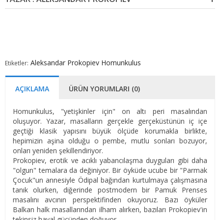
Aleksandar Prokopiev
Homunkulus
Etiketler:
AÇIKLAMA
ÜRÜN YORUMLARI (0)
Homunkulus, "yetişkinler için" on altı peri masalından
oluşuyor. Yazar, masalların gerçekle gerçeküstünün iç içe
geçtiği klasik yapısını büyük ölçüde korumakla birlikte,
hepimizin aşina olduğu o pembe, mutlu sonları bozuyor,
onları yeniden şekillendiriyor.
Prokopiev, erotik ve acıklı yabancılaşma duyguları gibi daha
"olgun" temalara da değiniyor. Bir öyküde ucube bir "Parmak
Çocuk"un annesiyle Ödipal bağından kurtulmaya çalışmasına
tanık olurken, diğerinde postmodern bir Pamuk Prenses
masalını avcının perspektifinden okuyoruz. Bazı öyküler
Balkan halk masallarından ilham alırken, bazıları Prokopiev'in
tekinsiz hayal gücünden doğuyor.