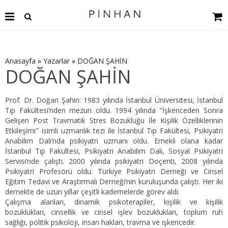
Anasayfa
»
Yazarlar
»
DOĞAN ŞAHİN
DOĞAN ŞAHİN
Prof. Dr. Doğan Şahin: 1983 yılında İstanbul Üniversitesi, İstanbul
Tıp Fakültesi’nden mezun oldu. 1994 yılında "İşkenceden Sonra
Gelişen Post Travmatik Stres Bozukluğu İle Kişilik Özelliklerinin
Etkileşimi" isimli uzmanlık tezi ile İstanbul Tıp Fakültesi, Psikiyatri
Anabilim Dalı’nda psikiyatri uzmanı oldu. Emekli olana kadar
İstanbul Tıp Fakültesi, Psikiyatri Anabilim Dalı, Sosyal Psikiyatri
Servisi’nde çalıştı. 2000 yılında psikiyatri Doçenti, 2008 yılında
Psikiyatri Profesörü oldu. Türkiye Psikiyatri Derneği ve Cinsel
Eğitim Tedavi ve Araştırmalı Derneği’nin kuruluşunda çalıştı. Her iki
dernekte de uzun yıllar çeşitli kademelerde görev aldı.
Çalışma alanları, dinamik psikoterapiler, kişilik ve kişilik
bozuklukları, cinsellik ve cinsel işlev bozuklukları, toplum ruh
sağlığı, politik psikoloji, insan hakları, travma ve işkencedir.