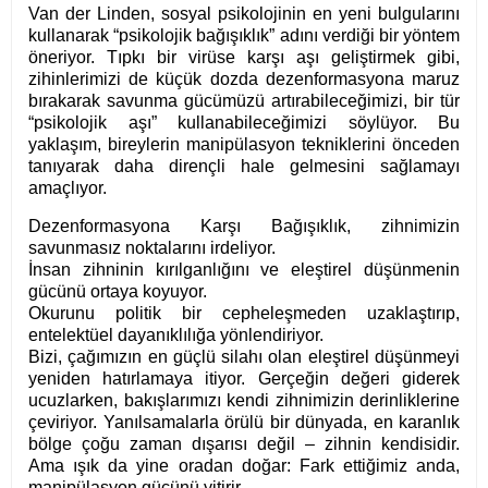
Van der Linden, sosyal psikolojinin en yeni bulgularını
kullanarak “psikolojik bağışıklık” adını verdiği bir yöntem
öneriyor. Tıpkı bir virüse karşı aşı geliştirmek gibi,
zihinlerimizi de küçük dozda dezenformasyona maruz
bırakarak savunma gücümüzü artırabileceğimizi, bir tür
“psikolojik aşı” kullanabileceğimizi söylüyor. Bu
yaklaşım, bireylerin manipülasyon tekniklerini önceden
tanıyarak daha dirençli hale gelmesini sağlamayı
amaçlıyor.
Dezenformasyona Karşı Bağışıklık, zihnimizin
savunmasız noktalarını irdeliyor.
İnsan zihninin kırılganlığını ve eleştirel düşünmenin
gücünü ortaya koyuyor.
Okurunu politik bir cepheleşmeden uzaklaştırıp,
entelektüel dayanıklılığa yönlendiriyor.
Bizi, çağımızın en güçlü silahı olan eleştirel düşünmeyi
yeniden hatırlamaya itiyor. Gerçeğin değeri giderek
ucuzlarken, bakışlarımızı kendi zihnimizin derinliklerine
çeviriyor. Yanılsamalarla örülü bir dünyada, en karanlık
bölge çoğu zaman dışarısı değil – zihnin kendisidir.
Ama ışık da yine oradan doğar: Fark ettiğimiz anda,
manipülasyon gücünü yitirir.