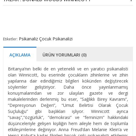
Psikanaliz
Çocuk Psikanalizi
Etiketler:
AÇIKLAMA
ÜRÜN YORUMLARI (0)
Britanya’nın belki de en yetenekli ve en yaratıcı psikanalisti
olan Winnicott, bu eserinde çocukların zihinlerine ve zihin
yapılarına dair edindiğimiz bilgileri kökünden değiştirecek
söylemler geliştiriyor. Daha önce yayınlanmamış
konuşmalarından ve zor ulaşılan gazete ve dergi
makalelerinden derlenmiş bu eser, “Sağlıklı Birey Kavramı”,
“Depresyonun Değeri”, “Umut Belirtisi Olarak Çocuk
Suçluluğu” gibi başlıkları işliyor. Winnicott ayrıca
“savaş”,“özgürlük”, “demokrasi” ve “feminizm” hakkındaki
düşünceleriyle gelişen kişiliğin hem aileyle hem de toplumla
etkileşimlerine değiniyor. Anna Freud’dan Melanie Klein’a ve
Heinz Kohut’a kadar fikirleri birçok ünlü psikanalisti etkilemiş