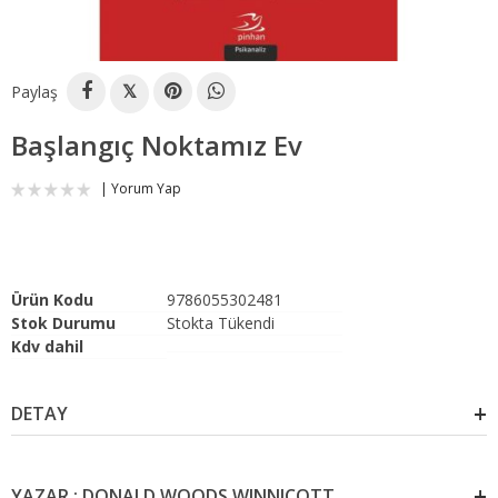
Paylaş
𝕏
Başlangıç Noktamız Ev
Yorum Yap
Ürün Kodu
9786055302481
Stok Durumu
Stokta Tükendi
Kdv dahil
DETAY
YAZAR : DONALD WOODS WINNICOTT