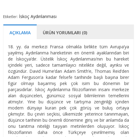
İskoç Aydınlanması
Etiketler:
AÇIKLAMA
ÜRÜN YORUMLARI (0)
18. yy. da merkezi Fransa olmakla birlikte tüm Avrupa’ya
yayılmış Aydınlanma hareketinin en önemli ayaklarından biri
de İskoçya’dır. Üstelik İskoç Aydınlanması’nın bu hareket
içindeki yeri, sadece tamamlayıcı nitelikte değil, ayrıksı ve
özgündür. David Hume’dan Adam Smith’e, Thomas Reid’den
Adam Ferguson’a kadar felsefe tarihinde başlı başına birer
figür olmayı başarmış pek çok isim bu dönemin bir
parçasıdırlar. İskoç Aydınlanma filozoflarının insanı merkeze
alan düşünceleri, günümüz sosyal bilimlerinin temellerini
atmıştır. Yine bu düşünce ve tartışma zenginliği içinden
modern dünyayı kuran pek çok görüş ve buluş ortaya
çıkmıştır. Bu çeviri seçkisi, ülkemizde yeterince tanınmayan,
düşünce tarihinin bu önemli dönemine giriş ve bir anlamda da
onu tanıtma niteliği taşıyan metinlerden oluşuyor. İskoç
filozoflarının daha önce Türkçeye çevrilmemiş olan