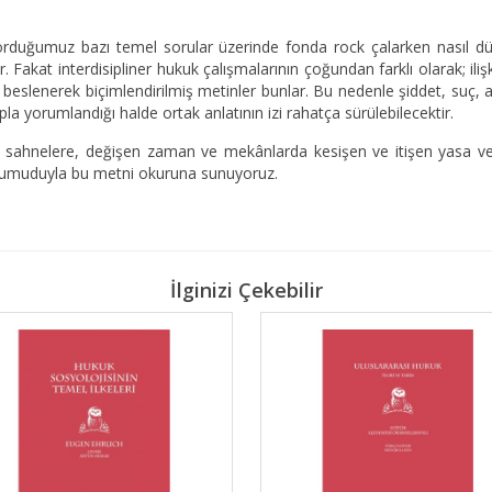
sorduğumuz bazı temel sorular üzerinde fonda rock çalarken nasıl
akat interdisipliner hukuk çalışmalarının çoğundan farklı olarak; ilişkil
n beslenerek biçimlendirilmiş metinler bunlar. Bu nedenle şiddet, suç, 
pla yorumlandığı halde ortak anlatının izi rahatça sürülebilecektir.
sahnelere, değişen zaman ve mekânlarda kesişen ve itişen yasa ve 
sı umuduyla bu metni okuruna sunuyoruz.
İlginizi Çekebilir