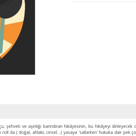
uçu, şehveti ve aşırılığı barındıran hikâyesinin, bu hikâyeyi dinleyec
ll da ( doğal, ahlaki, cinsel…) yasaya 'sallarken' hukuka dair pek çok s