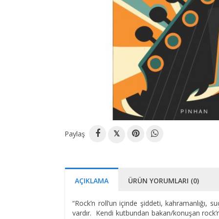
Paylaş
𝕏
AÇIKLAMA
ÜRÜN YORUMLARI (0)
“Rock’n roll’un içinde şiddeti, kahramanlığı, s
vardır. Kendi kutbundan bakan/konuşan rock’n ro