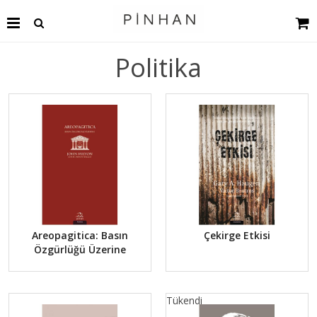
Politika
Areopagitica: Basın
Çekirge Etkisi
Özgürlüğü Üzerine
Tükendi