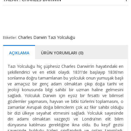
Charles Darwin
Tazı Yolculuğu
Etiketler:
AÇIKLAMA
ÜRÜN YORUMLARI (0)
Tazı Yolculuğu hiç şüphesiz Charles Darwin’in hayatındaki en
şekillendirici ve en etkili olaydı. 1831’de başlayıp 1836’nın
sonlarına doğru tamamlanan bu yolculuk onun yumuşak başlı
ve amaçsız bir genç adam olmaktan çıkıp doğa tarihi ve
jeoloji konusunda bilgi sahibi bir uzman haline gelmesini
sağladı. Yolculuk Darwin için eşsiz bir fırsattı ve bilimsel
gözlemler yapmasını, hayvan ve bitki türlerini toplamasını, o
zamanlar Avrupalı doğa bilimcilerin çok az fikir sahibi olduğu
bir dizi ülkeye seyahat etmesini sağladı. Yolculuk sayesinde
din adamı olmaktan vazgeçti ve Londra’nın elit bilim
dünyasına katılması gerektiğine ikna oldu. Bu keşif gezisi
sayesinde bulduğu türleri sınıflandırdı ve onları tanımladı,