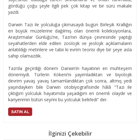
gördüğü çoğu şeyle ilgili pek çok kitap ve bir sürü makale
yazdı.
Darwin Tazı ile yolculuğa çıkmasaydı bugün Birleşik Krallığın
en büyük müzelerine dağılmış olan önemli koleksiyonlara,
Araştırmalar Günlüğü’ne, Tazı’nın dünya çevresinde yaptığı
seyahatlerden elde edilen zoolojik ve jeolojik açıklamaların
anlatıldığı metinlere ve tabii ki evrim teorisi diye bir şeye asla
sahip olamazdık.
Tazı’da geçirdiği dönem Darwin’in hayatının en muhteşem
dönemiydi. Türlerin Kökeni’ni yayımladıktan ve biyolojik
devrim yavaş yavaş tamamlandıktan çok sonra, altmış yedi
yaşındayken bile Darwin otobiyografisinde hâlâ “Tazı ile
çıktığım yolculuk hayatımda yaşadığım en önemli olaydır ve
kariyerimin bütün seyrini bu yolculuk belirledi” der.
İlginizi Çekebilir