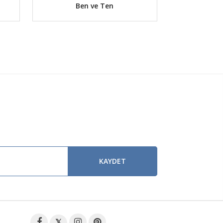
Ben ve Ten
Ferdeng
KAYDET
𝕏